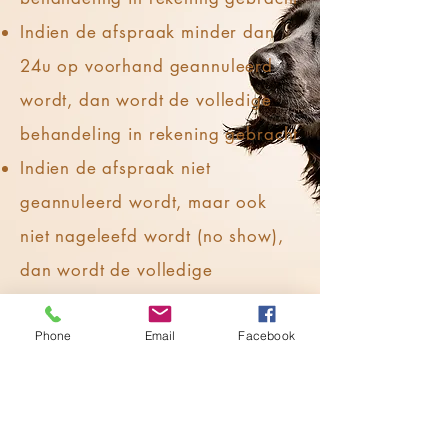
Indien de afspraak minder dan
24u op voorhand geannuleerd
wordt, dan wordt de volledige
behandeling in rekening gebracht
Indien de afspraak niet
geannuleerd wordt, maar ook
niet nageleefd wordt (no show),
dan wordt de volledige
behandeling in rekening gebracht
Phone
Email
Facebook
Is de afspraak nog verder weg dan 1
week?
Dan kan deze eventueel wel nog via sms
/ mail / ... geannuleerd worden.